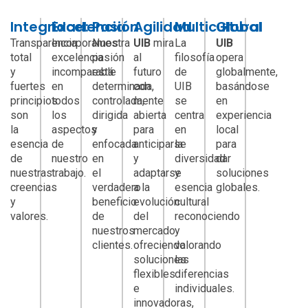
Integridad:
Excelencia
Pasión
Agilidad
Multicultural
Global
Transparencia
Incorporamos
Nuestra
UIB
mira
La
UIB
total
excelencia
pasión
al
filosofía
opera
y
incomparable
está
futuro
de
globalmente,
fuertes
en
determinada,
con
UIB
basándose
principios
todos
controlada,
mente
se
en
son
los
dirigida
abierta
centra
experiencia
la
aspectos
y
para
en
local
esencia
de
enfocada
anticiparse
la
para
de
nuestro
en
y
diversidad
dar
nuestras
trabajo.
el
adaptarse
y
soluciones
creencias
verdadero
a la
esencia
globales.
y
beneficio
evolución
cultural
valores.
de
del
reconociendo
nuestros
mercado
y
clientes.
ofreciendo
valorando
soluciones
las
flexibles
diferencias
e
individuales.
innovadoras,