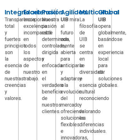
Integridad:
Excelencia
Pasión
Agilidad
Multicultural
Global
Transparencia
Incorporamos
Nuestra
UIB
mira
La
UIB
total
excelencia
pasión
al
filosofía
opera
y
incomparable
está
futuro
de
globalmente,
fuertes
en
determinada,
con
UIB
basándose
principios
todos
controlada,
mente
se
en
son
los
dirigida
abierta
centra
experiencia
la
aspectos
y
para
en
local
esencia
de
enfocada
anticiparse
la
para
de
nuestro
en
y
diversidad
dar
nuestras
trabajo.
el
adaptarse
y
soluciones
creencias
verdadero
a la
esencia
globales.
y
beneficio
evolución
cultural
valores.
de
del
reconociendo
nuestros
mercado
y
clientes.
ofreciendo
valorando
soluciones
las
flexibles
diferencias
e
individuales.
innovadoras,